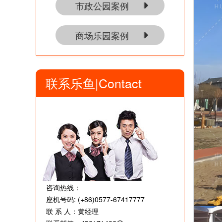
市政公园案例
商场乐园案例
联系乐鱼|Contact
咨询热线：
座机号码: (+86)0577-67417777
联 系 人：黄经理