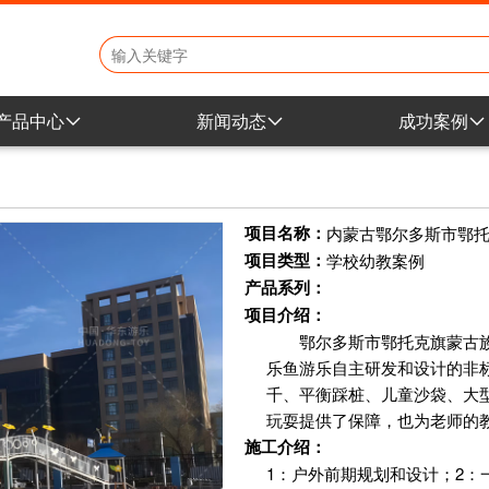
产品中心
新闻动态
成功案例
地产小区产品
公司新闻
学校幼教案
学校幼教产品
行业动态
地产小区案
项目名称：
内蒙古鄂尔多斯市鄂
项目类型：
市政文旅产品
展会资讯
学校幼教案例
市政公园案
产品系列：
景区公园产品
商场乐园案
项目介绍：
鄂尔多斯市鄂托克旗蒙古
室内商城产品
乐鱼游乐自主研发和设计的非
非标定制产品
千、平衡踩桩、儿童沙袋、大
玩耍提供了保障，也为老师的
施工介绍：
1：户外前期规划和设计；2：